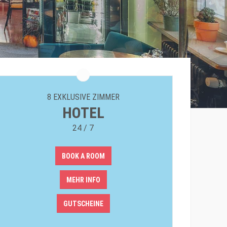
8 EXKLUSIVE ZIMMER
HOTEL
24 / 7
BOOK A ROOM
MEHR INFO
GUTSCHEINE